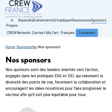
A
Rejoindre
Évènements
S'impliquer
Ressources
Sponsors
Propos
CREW Network
Contact
My Cart
Français
Connexion
L
a
Home
Sponsorship
Nos sponsors
n
Nos sponsors
g
u
Nos sponsors sont des leaders orientés vers l'action,
e
engagés dans les pratiques ESG et DEI, qui valorisent la
diversité des points de vue, favorisent la collaboration et
encouragent les idées novatrices pour faire progresser le
secteur afin qu'il soit plus équitable pour tous.